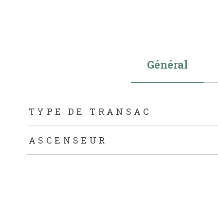
Général
TRAD_ZEPHYR_Caracteristique
TRAD_ZEPHYR_Val
TYPE DE TRANSAC
ASCENSEUR