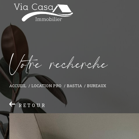
V
o
t
r
e
r
e
c
h
e
r
c
h
e
ACCUEIL
LOCATION PRO
BASTIA
BUREAUX
RETOUR