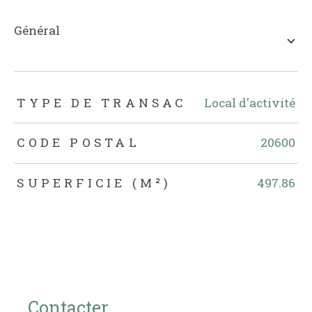
général
TRAD_ZEPHYR_Caracteristique
TRAD_ZEPHYR_Valeurs
TYPE DE TRANSAC
Local d'activité
CODE POSTAL
20600
SUPERFICIE (M²)
497.86
Contacter