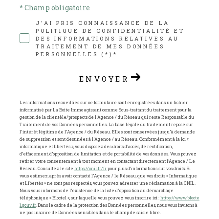
* Champ obligatoire
J'AI PRIS CONNAISSANCE DE LA
POLITIQUE DE CONFIDENTIALITÉ ET
DES INFORMATIONS RELATIVES AU
TRAITEMENT DE MES DONNÉES
PERSONNELLES (*)*
ENVOYER
Les informations recueillies sur ce formulaire sont enregistrées dans un fichier
informatisé par La Boite Immo agissant comme Sous-traitant du traitement pour la
gestion de la clientèle/prospects de l'Agence / du Réseau qui reste Responsable du
Traitement de vos Données personnelles. La base légale du traitement repose sur
l'intérêt légitime de l'Agence / du Réseau. Elles sont conservées jusqu'à demande
de suppression et sont destinées à l'Agence / au Réseau. Conformément à la loi «
informatique et libertés », vous disposez des droits d’accès, de rectification,
d’effacement, d’opposition, de limitation et de portabilité de vos données. Vous pouvez
retirer votre consentement à tout moment en contactant directement l’Agence / Le
Réseau. Consultez le site
https://cnil.fr/fr
pour plus d’informations sur vos droits. Si
vous estimez, après avoir contacté l'Agence / le Réseau, que vos droits « Informatique
et Libertés » ne sont pas respectés, vous pouvez adresser une réclamation à la CNIL.
Nous vous informons de l’existence de la liste d'opposition au démarchage
téléphonique « Bloctel », sur laquelle vous pouvez vous inscrire ici :
https://www.blocte
l.gouv.fr
. Dans le cadre de la protection des Données personnelles, nous vous invitons à
ne pas inscrire de Données sensibles dans le champ de saisie libre.