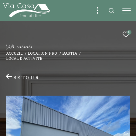
0
V
o
t
r
e
r
e
c
h
e
r
c
h
e
ACCUEIL
LOCATION PRO
BASTIA
LOCAL D ACTIVITE
RETOUR