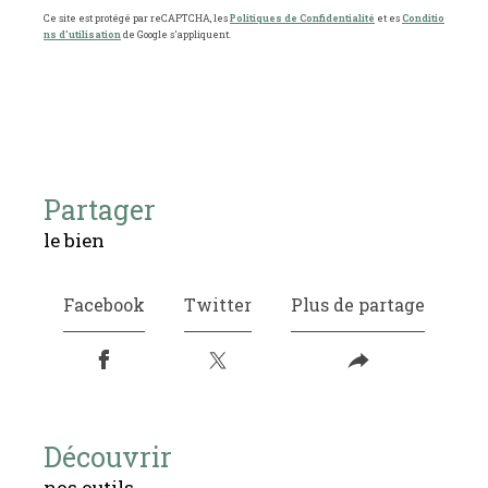
Ce site est protégé par reCAPTCHA, les
Politiques de Confidentialité
et es
Conditio
ns d'utilisation
de Google s'appliquent.
partager
le bien
Facebook
Twitter
Plus de partage
découvrir
nos outils