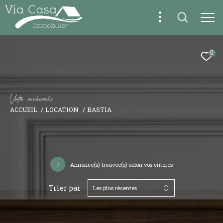
0
V
o
t
r
e
r
e
c
h
e
r
c
h
e
ACCUEIL
LOCATION
BASTIA
7
Annonce(s) trouvée(s) selon vos critères
Trier par
Les plus récentes