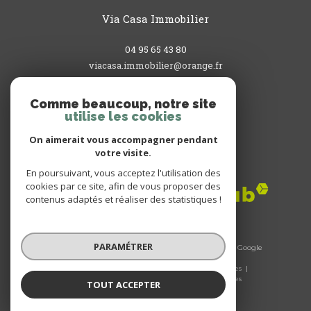
Via Casa Immobilier
04 95 65 43 80
viacasa.immobilier@orange.fr
3, rue du Commandant L'Herminier
20200
bastia
Comme beaucoup, notre site
utilise les cookies
On aimerait vous accompagner pendant
votre visite.
Adhérents
En poursuivant, vous acceptez l'utilisation des
cookies par ce site, afin de vous proposer des
contenus adaptés et réaliser des statistiques !
PARAMÉTRER
© 2026 | Tous droits réservés | Traduction powered by Google
|
Nos honoraires
Plan du site
Mentions légales
Admin
Nos liens
Politique RGPD
Cookies
TOUT ACCEPTER