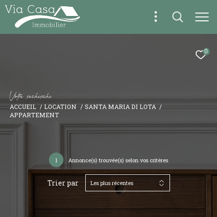
0
V
o
t
r
e
r
e
c
h
e
r
c
h
e
ACCUEIL
LOCATION
SANTA MARIA DI LOTA
APPARTEMENT
1
Annonce(s) trouvée(s) selon vos critères
Trier par
Les plus récentes