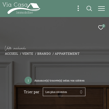
0
V
o
t
r
e
r
e
c
h
e
r
c
h
e
ACCUEIL
VENTE
BRANDO
APPARTEMENT
1
Annonce(s) trouvée(s) selon vos critères
Trier par
Les plus récentes