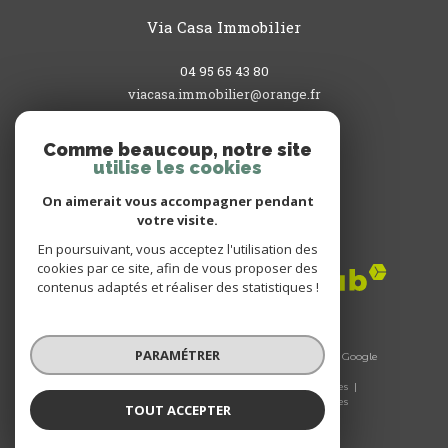
Via Casa Immobilier
04 95 65 43 80
viacasa.immobilier@orange.fr
3, rue du Commandant L'Herminier
20200
bastia
Comme beaucoup, notre site
utilise les cookies
On aimerait vous accompagner pendant
votre visite.
Adhérents
En poursuivant, vous acceptez l'utilisation des
cookies par ce site, afin de vous proposer des
contenus adaptés et réaliser des statistiques !
PARAMÉTRER
© 2026 | Tous droits réservés | Traduction powered by Google
|
Nos honoraires
Plan du site
Mentions légales
Admin
Nos liens
Politique RGPD
Cookies
TOUT ACCEPTER