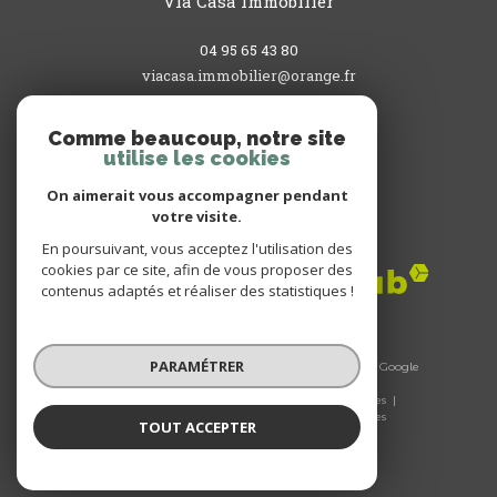
Via Casa Immobilier
04 95 65 43 80
viacasa.immobilier@orange.fr
3, rue du Commandant L'Herminier
20200
bastia
Comme beaucoup, notre site
utilise les cookies
On aimerait vous accompagner pendant
votre visite.
Adhérents
En poursuivant, vous acceptez l'utilisation des
cookies par ce site, afin de vous proposer des
contenus adaptés et réaliser des statistiques !
PARAMÉTRER
© 2026 | Tous droits réservés | Traduction powered by Google
|
Nos honoraires
Plan du site
Mentions légales
Admin
Nos liens
Politique RGPD
Cookies
TOUT ACCEPTER