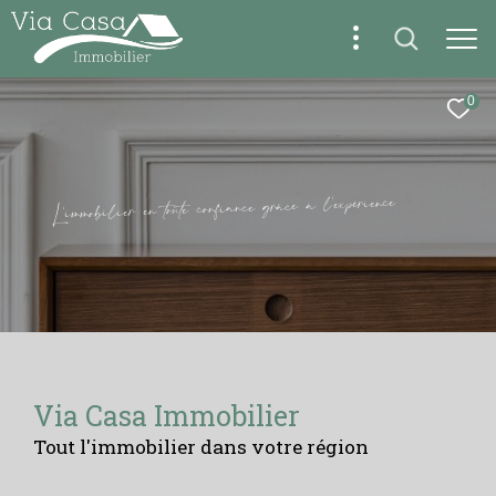
0
e
c
n
e
i
r
é
p
x
e
'
l
à
e
c
â
r
g
e
c
n
a
i
f
n
o
c
e
t
u
o
t
n
e
r
e
i
l
i
b
o
m
m
i
'
L
Via Casa Immobilier
Tout l'immobilier dans votre région