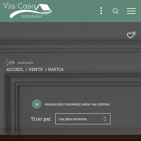
0
V
o
t
r
e
r
e
c
h
e
r
c
h
e
ACCUEIL
VENTE
BASTIA
14
Annonce(s) trouvée(s) selon vos critères
Trier par
Les plus récentes