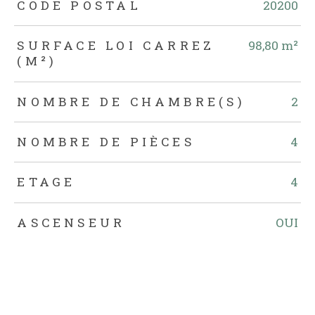
TRAD_ZEPHYR_Caracteristique
TRAD_ZEPHYR_Valeurs
CODE POSTAL
20200
SURFACE LOI CARREZ
98,80 m²
(M²)
NOMBRE DE CHAMBRE(S)
2
NOMBRE DE PIÈCES
4
ETAGE
4
ASCENSEUR
OUI