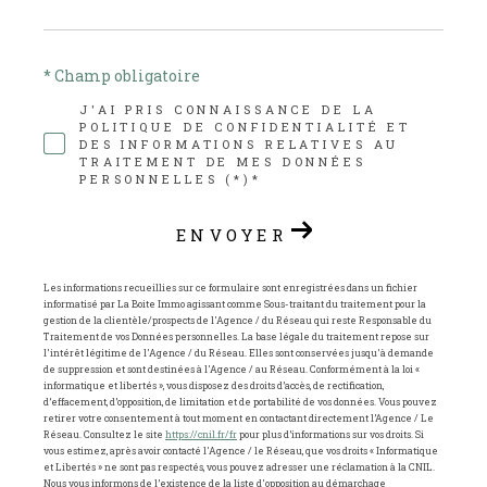
* Champ obligatoire
J'AI PRIS CONNAISSANCE DE LA
POLITIQUE DE CONFIDENTIALITÉ ET
DES INFORMATIONS RELATIVES AU
TRAITEMENT DE MES DONNÉES
PERSONNELLES (*)*
ENVOYER
Les informations recueillies sur ce formulaire sont enregistrées dans un fichier
informatisé par La Boite Immo agissant comme Sous-traitant du traitement pour la
gestion de la clientèle/prospects de l'Agence / du Réseau qui reste Responsable du
Traitement de vos Données personnelles. La base légale du traitement repose sur
l'intérêt légitime de l'Agence / du Réseau. Elles sont conservées jusqu'à demande
de suppression et sont destinées à l'Agence / au Réseau. Conformément à la loi «
informatique et libertés », vous disposez des droits d’accès, de rectification,
d’effacement, d’opposition, de limitation et de portabilité de vos données. Vous pouvez
retirer votre consentement à tout moment en contactant directement l’Agence / Le
Réseau. Consultez le site
https://cnil.fr/fr
pour plus d’informations sur vos droits. Si
vous estimez, après avoir contacté l'Agence / le Réseau, que vos droits « Informatique
et Libertés » ne sont pas respectés, vous pouvez adresser une réclamation à la CNIL.
Nous vous informons de l’existence de la liste d'opposition au démarchage