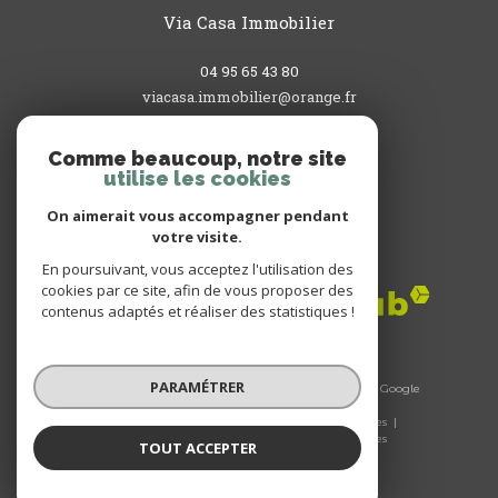
Via Casa Immobilier
04 95 65 43 80
viacasa.immobilier@orange.fr
3, rue du Commandant L'Herminier
20200
bastia
Comme beaucoup, notre site
utilise les cookies
On aimerait vous accompagner pendant
votre visite.
Adhérents
En poursuivant, vous acceptez l'utilisation des
cookies par ce site, afin de vous proposer des
contenus adaptés et réaliser des statistiques !
PARAMÉTRER
© 2026 | Tous droits réservés | Traduction powered by Google
|
Nos honoraires
Plan du site
Mentions légales
Admin
Nos liens
Politique RGPD
Cookies
TOUT ACCEPTER