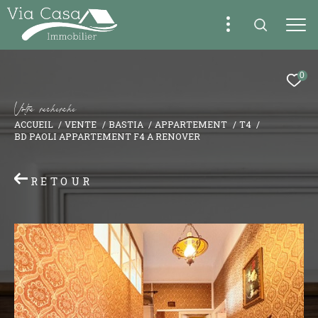
0
V
o
t
r
e
r
e
c
h
e
r
c
h
e
ACCUEIL
VENTE
BASTIA
APPARTEMENT
T4
BD PAOLI APPARTEMENT F4 A RENOVER
RETOUR