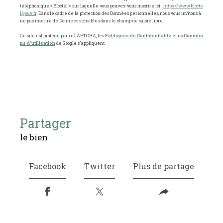
téléphonique « Bloctel », sur laquelle vous pouvez vous inscrire ici :
https://www.blocte
l.gouv.fr
. Dans le cadre de la protection des Données personnelles, nous vous invitons à
ne pas inscrire de Données sensibles dans le champ de saisie libre.
Ce site est protégé par reCAPTCHA, les
Politiques de Confidentialité
et es
Conditio
ns d'utilisation
de Google s'appliquent.
partager
le bien
Facebook
Twitter
Plus de partage