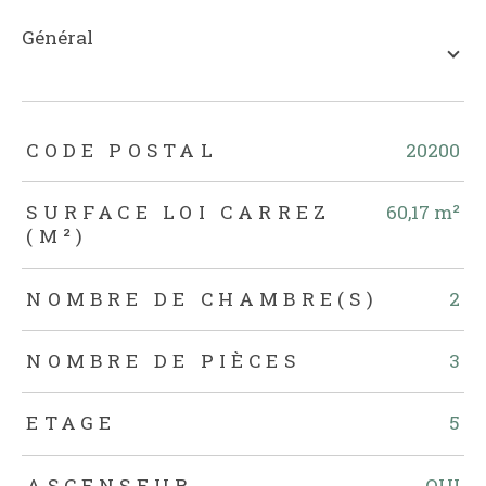
général
TRAD_ZEPHYR_Caracteristique
TRAD_ZEPHYR_Valeurs
CODE POSTAL
20200
SURFACE LOI CARREZ
60,17 m²
(M²)
NOMBRE DE CHAMBRE(S)
2
NOMBRE DE PIÈCES
3
ETAGE
5
ASCENSEUR
OUI