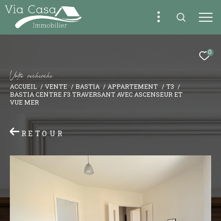
0
V
o
t
r
e
r
e
c
h
e
r
c
h
e
ACCUEIL
VENTE
BASTIA
APPARTEMENT
T3
BASTIA CENTRE F3 TRAVERSANT AVEC ASCENSEUR ET
VUE MER
RETOUR