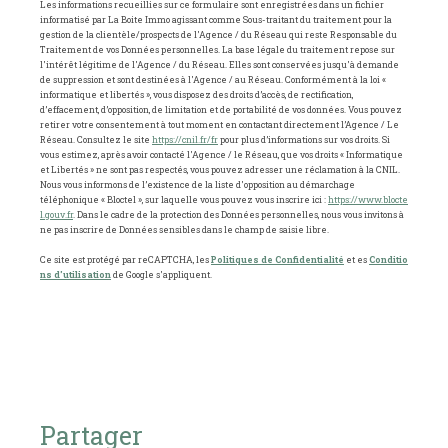
Les informations recueillies sur ce formulaire sont enregistrées dans un fichier
informatisé par La Boite Immo agissant comme Sous-traitant du traitement pour la
gestion de la clientèle/prospects de l'Agence / du Réseau qui reste Responsable du
Traitement de vos Données personnelles. La base légale du traitement repose sur
l'intérêt légitime de l'Agence / du Réseau. Elles sont conservées jusqu'à demande
de suppression et sont destinées à l'Agence / au Réseau. Conformément à la loi «
informatique et libertés », vous disposez des droits d’accès, de rectification,
d’effacement, d’opposition, de limitation et de portabilité de vos données. Vous pouvez
retirer votre consentement à tout moment en contactant directement l’Agence / Le
Réseau. Consultez le site
https://cnil.fr/fr
pour plus d’informations sur vos droits. Si
vous estimez, après avoir contacté l'Agence / le Réseau, que vos droits « Informatique
et Libertés » ne sont pas respectés, vous pouvez adresser une réclamation à la CNIL.
Nous vous informons de l’existence de la liste d'opposition au démarchage
téléphonique « Bloctel », sur laquelle vous pouvez vous inscrire ici :
https://www.blocte
l.gouv.fr
. Dans le cadre de la protection des Données personnelles, nous vous invitons à
ne pas inscrire de Données sensibles dans le champ de saisie libre.
Ce site est protégé par reCAPTCHA, les
Politiques de Confidentialité
et es
Conditio
ns d'utilisation
de Google s'appliquent.
partager