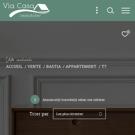
0
V
o
t
r
e
r
e
c
h
e
r
c
h
e
ACCUEIL
VENTE
BASTIA
APPARTEMENT
T7
2
Annonce(s) trouvée(s) selon vos critères
Trier par
Les plus récentes