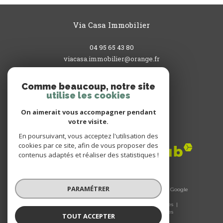
Via Casa Immobilier
04 95 65 43 80
viacasa.immobilier@orange.fr
3, rue du Commandant L'Herminier
20200
bastia
Comme beaucoup, notre site
utilise les cookies
On aimerait vous accompagner pendant
votre visite.
Adhérents
En poursuivant, vous acceptez l'utilisation des
cookies par ce site, afin de vous proposer des
contenus adaptés et réaliser des statistiques !
PARAMÉTRER
© 2026 | Tous droits réservés | Traduction powered by Google
|
Nos honoraires
Plan du site
Mentions légales
Admin
Nos liens
Politique RGPD
Cookies
TOUT ACCEPTER