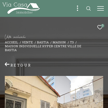
0
V
o
t
r
e
r
e
c
h
e
r
c
h
e
ACCUEIL
VENTE
BASTIA
MAISON
T3
MAISON INDIVIDUELLE HYPER CENTRE VILLE DE
BASTIA
RETOUR