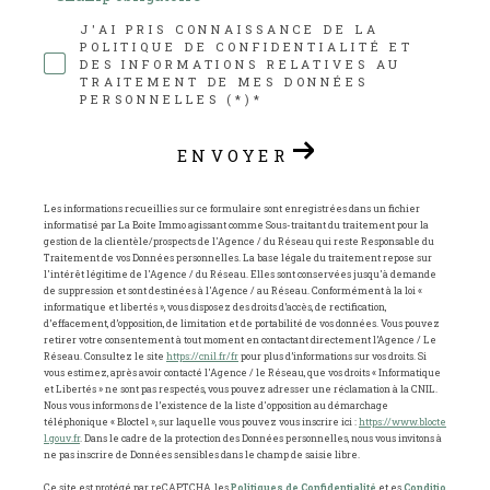
J'AI PRIS CONNAISSANCE DE LA
POLITIQUE DE CONFIDENTIALITÉ ET
DES INFORMATIONS RELATIVES AU
TRAITEMENT DE MES DONNÉES
PERSONNELLES (*)*
ENVOYER
Les informations recueillies sur ce formulaire sont enregistrées dans un fichier
informatisé par La Boite Immo agissant comme Sous-traitant du traitement pour la
gestion de la clientèle/prospects de l'Agence / du Réseau qui reste Responsable du
Traitement de vos Données personnelles. La base légale du traitement repose sur
l'intérêt légitime de l'Agence / du Réseau. Elles sont conservées jusqu'à demande
de suppression et sont destinées à l'Agence / au Réseau. Conformément à la loi «
informatique et libertés », vous disposez des droits d’accès, de rectification,
d’effacement, d’opposition, de limitation et de portabilité de vos données. Vous pouvez
retirer votre consentement à tout moment en contactant directement l’Agence / Le
Réseau. Consultez le site
https://cnil.fr/fr
pour plus d’informations sur vos droits. Si
vous estimez, après avoir contacté l'Agence / le Réseau, que vos droits « Informatique
et Libertés » ne sont pas respectés, vous pouvez adresser une réclamation à la CNIL.
Nous vous informons de l’existence de la liste d'opposition au démarchage
téléphonique « Bloctel », sur laquelle vous pouvez vous inscrire ici :
https://www.blocte
l.gouv.fr
. Dans le cadre de la protection des Données personnelles, nous vous invitons à
ne pas inscrire de Données sensibles dans le champ de saisie libre.
Ce site est protégé par reCAPTCHA, les
Politiques de Confidentialité
et es
Conditio