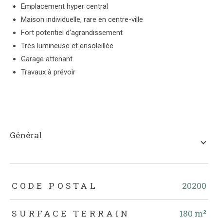
Emplacement hyper central
Maison individuelle, rare en centre-ville
Fort potentiel d’agrandissement
Très lumineuse et ensoleillée
Garage attenant
Travaux à prévoir
général
TRAD_ZEPHYR_Caracteristique
TRAD_ZEPHYR_Valeurs
CODE POSTAL
20200
SURFACE TERRAIN
180 m²