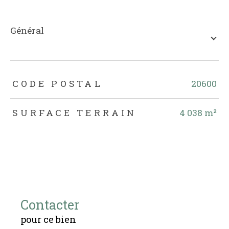
général
TRAD_ZEPHYR_Caracteristique
TRAD_ZEPHYR_Valeurs
CODE POSTAL
20600
SURFACE TERRAIN
4 038 m²
Contacter
pour ce bien