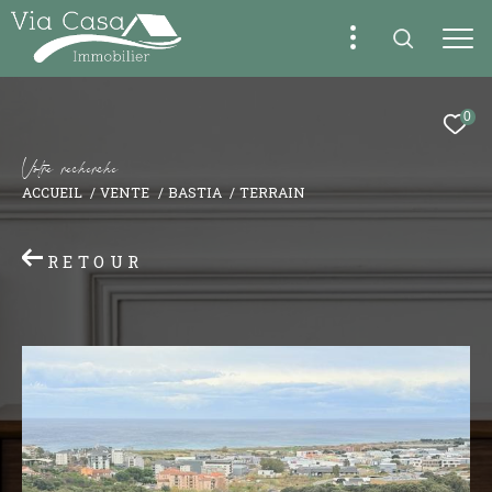
0
V
o
t
r
e
r
e
c
h
e
r
c
h
e
ACCUEIL
VENTE
BASTIA
TERRAIN
RETOUR