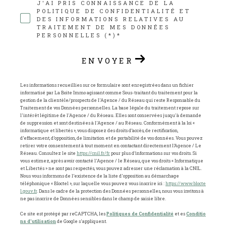
J'AI PRIS CONNAISSANCE DE LA
POLITIQUE DE CONFIDENTIALITÉ ET
DES INFORMATIONS RELATIVES AU
TRAITEMENT DE MES DONNÉES
PERSONNELLES (*)*
ENVOYER
Les informations recueillies sur ce formulaire sont enregistrées dans un fichier
informatisé par La Boite Immo agissant comme Sous-traitant du traitement pour la
gestion de la clientèle/prospects de l'Agence / du Réseau qui reste Responsable du
Traitement de vos Données personnelles. La base légale du traitement repose sur
l'intérêt légitime de l'Agence / du Réseau. Elles sont conservées jusqu'à demande
de suppression et sont destinées à l'Agence / au Réseau. Conformément à la loi «
informatique et libertés », vous disposez des droits d’accès, de rectification,
d’effacement, d’opposition, de limitation et de portabilité de vos données. Vous pouvez
retirer votre consentement à tout moment en contactant directement l’Agence / Le
Réseau. Consultez le site
https://cnil.fr/fr
pour plus d’informations sur vos droits. Si
vous estimez, après avoir contacté l'Agence / le Réseau, que vos droits « Informatique
et Libertés » ne sont pas respectés, vous pouvez adresser une réclamation à la CNIL.
Nous vous informons de l’existence de la liste d'opposition au démarchage
téléphonique « Bloctel », sur laquelle vous pouvez vous inscrire ici :
https://www.blocte
l.gouv.fr
. Dans le cadre de la protection des Données personnelles, nous vous invitons à
ne pas inscrire de Données sensibles dans le champ de saisie libre.
Ce site est protégé par reCAPTCHA, les
Politiques de Confidentialité
et es
Conditio
ns d'utilisation
de Google s'appliquent.